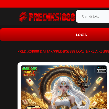
LOGIN
PREDIKSI888 DAFTAR
/
PREDIKSI888 LOGIN
/
PREDIKSI88