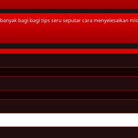
nyak bagi-bagi tips seru seputar cara menyelesaikan misi s